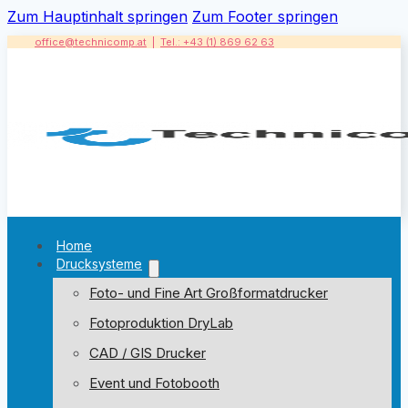
Zum Hauptinhalt springen
Zum Footer springen
office@technicomp.at
|
Tel.: +43 (1) 869 62 63
Home
Drucksysteme
Foto- und Fine Art Großformatdrucker
Fotoproduktion DryLab
CAD / GIS Drucker
Event und Fotobooth