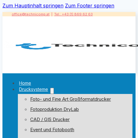
Zum Hauptinhalt springen
Zum Footer springen
office@technicomp.at
|
Tel.: +43 (1) 869 62 63
Home
Drucksysteme
Foto- und Fine Art Großformatdrucker
Fotoproduktion DryLab
CAD / GIS Drucker
Event und Fotobooth