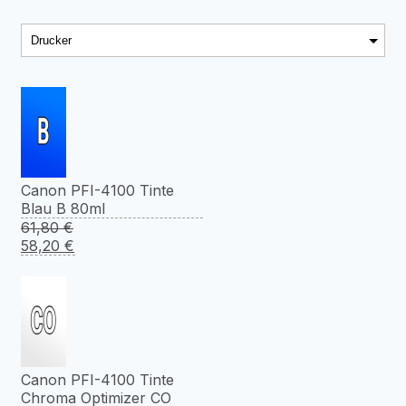
Canon PFI-4100 Tinte
Blau B 80ml
61,80
€
Ursprünglicher
Aktueller
58,20
€
Preis
Preis
war:
ist:
61,80 €
58,20 €.
Canon PFI-4100 Tinte
Chroma Optimizer CO