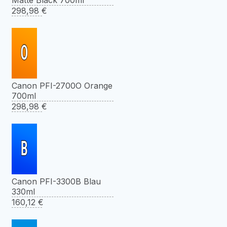
298,98
€
Canon PFI-2700O Orange
700ml
298,98
€
Canon PFI-3300B Blau
330ml
160,12
€