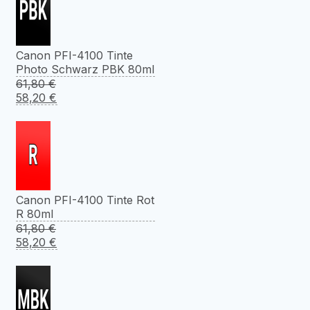
Canon PFI-4100 Tinte
Photo Schwarz PBK 80ml
61,80
€
Ursprünglicher
Aktueller
58,20
€
Preis
Preis
war:
ist:
61,80 €
58,20 €.
Canon PFI-4100 Tinte Rot
R 80ml
61,80
€
Ursprünglicher
Aktueller
58,20
€
Preis
Preis
war:
ist:
61,80 €
58,20 €.