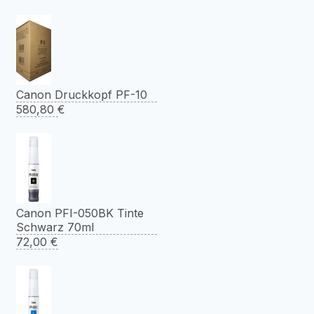
Canon Druckkopf PF-10
580,80
€
Canon PFI-050BK Tinte
Schwarz 70ml
72,00
€