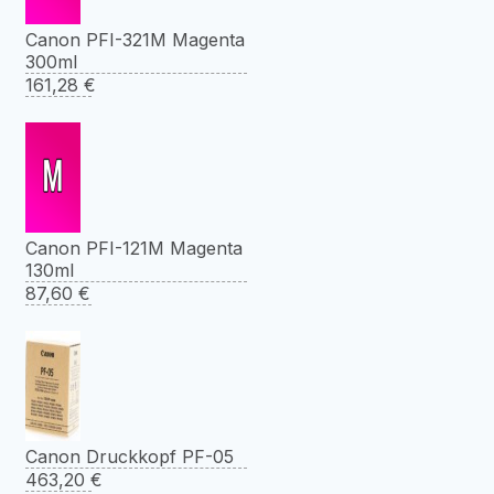
Canon PFI-321M Magenta
300ml
161,28
€
Canon PFI-121M Magenta
130ml
87,60
€
Canon Druckkopf PF-05
463,20
€