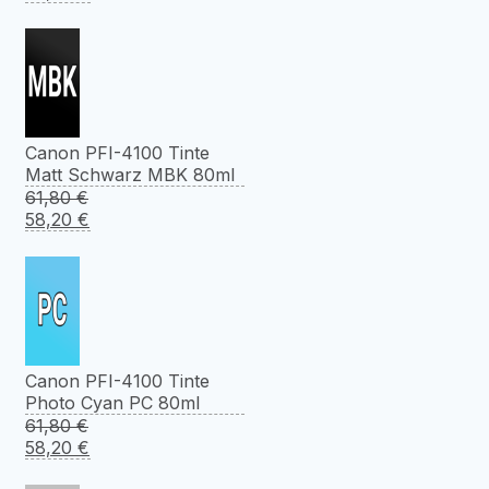
Preis
Preis
war:
ist:
61,80 €
58,20 €.
Canon PFI-4100 Tinte
Matt Schwarz MBK 80ml
61,80
€
Ursprünglicher
Aktueller
58,20
€
Preis
Preis
war:
ist:
61,80 €
58,20 €.
Canon PFI-4100 Tinte
Photo Cyan PC 80ml
61,80
€
Ursprünglicher
Aktueller
58,20
€
Preis
Preis