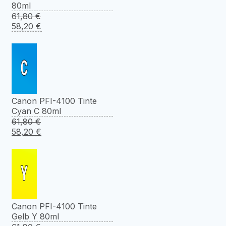
80ml
61,80
€
Ursprünglicher
Aktueller
58,20
€
Preis
Preis
war:
ist:
61,80 €
58,20 €.
Canon PFI-4100 Tinte
Cyan C 80ml
61,80
€
Ursprünglicher
Aktueller
58,20
€
Preis
Preis
war:
ist:
61,80 €
58,20 €.
Canon PFI-4100 Tinte
Gelb Y 80ml