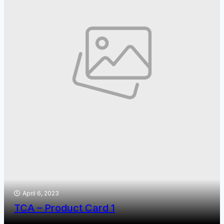
April 6, 2023
TCA – Product Card 1
{{post_excerpt | length:20}}