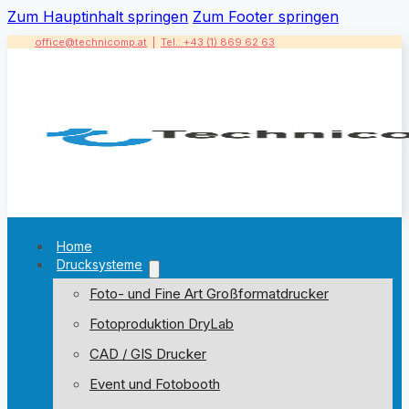
Zum Hauptinhalt springen
Zum Footer springen
office@technicomp.at
|
Tel.: +43 (1) 869 62 63
Home
Drucksysteme
Foto- und Fine Art Großformatdrucker
Fotoproduktion DryLab
CAD / GIS Drucker
Event und Fotobooth