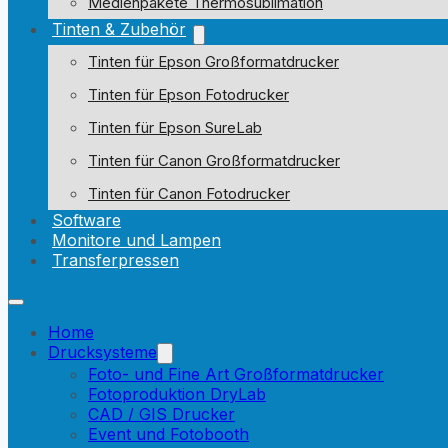
Medienpakete Thermosublimation
Tinten & Zubehör
Tinten für Epson Großformatdrucker
Tinten für Epson Fotodrucker
Tinten für Epson SureLab
Tinten für Canon Großformatdrucker
Tinten für Canon Fotodrucker
Software
Monitore und Lampen
Transferpressen
Home
Drucksysteme
Foto- und Fine Art Großformatdrucker
Fotoproduktion DryLab
CAD / GIS Drucker
Event und Fotobooth