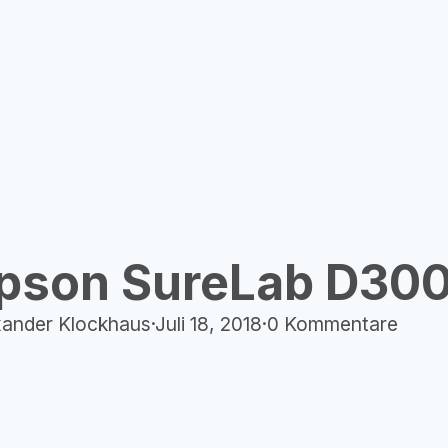
pson SureLab D30
xander Klockhaus
·
Juli 18, 2018
·
0 Kommentare