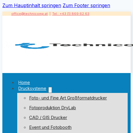
Zum Hauptinhalt springen
Zum Footer springen
office@technicomp.at
|
Tel.: +43 (1) 869 62 63
Home
Drucksysteme
Foto- und Fine Art Großformatdrucker
Fotoproduktion DryLab
CAD / GIS Drucker
Event und Fotobooth