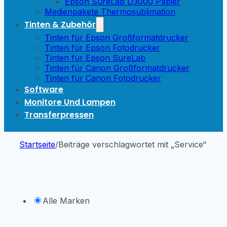
Epson SureLab D3000 Papier
Medienpakete Thermosublimation
Tinten & Zubehör
Tinten für Epson Großformatdrucker
Tinten für Epson Fotodrucker
Tinten für Epson SureLab
Tinten für Canon Großformatdrucker
Tinten für Canon Fotodrucker
Software
Monitore Und Lampen
Transferpressen
Startseite
/
Beiträge verschlagwortet mit „Service“
Alle Marken