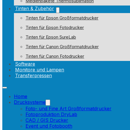
Medienpakete Thermosublimation
Tinten & Zubehör
Tinten für Epson Großformatdrucker
Tinten für Epson Fotodrucker
Tinten für Epson SureLab
Tinten für Canon Großformatdrucker
Tinten für Canon Fotodrucker
Software
Monitore und Lampen
Transferpressen
Home
Drucksysteme
Foto- und Fine Art Großformatdrucker
Fotoproduktion DryLab
CAD / GIS Drucker
Event und Fotobooth