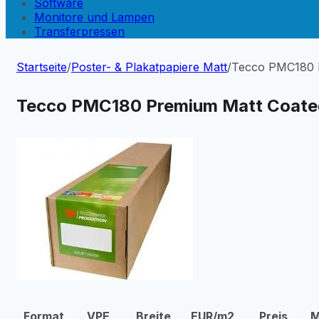
Software
Monitore und Lampen
Transferpressen
Startseite
/
Poster- & Plakatpapiere Matt
/
Tecco PMC180 
Tecco PMC180 Premium Matt Coate
Format
VPE
Breite
EUR/m2
Preis
M