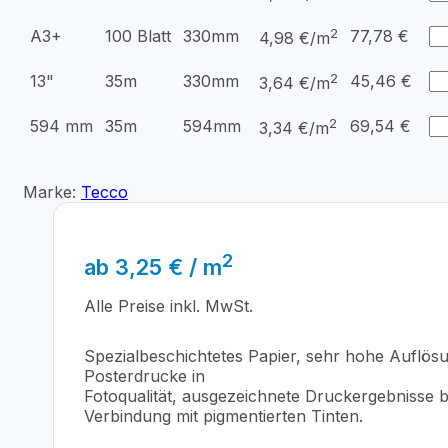
2
A3+
100 Blatt
330mm
77,78
€
4,98 €/m
2
13"
35m
330mm
45,46
€
3,64 €/m
2
594 mm
35m
594mm
69,54
€
3,34 €/m
Marke:
Tecco
2
ab
3,25
€
/ m
Alle Preise inkl. MwSt.
Spezialbeschichtetes Papier, sehr hohe Auflösu
Posterdrucke in
Fotoqualität, ausgezeichnete Druckergebnisse 
Verbindung mit pigmentierten Tinten.