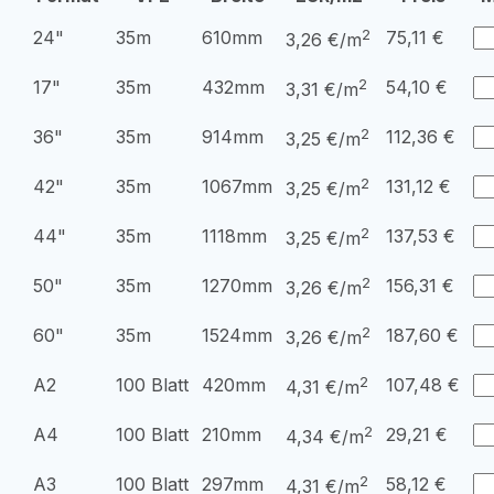
2
24"
35m
610mm
75,11
€
3,26 €/m
2
17"
35m
432mm
54,10
€
3,31 €/m
2
36"
35m
914mm
112,36
€
3,25 €/m
2
42"
35m
1067mm
131,12
€
3,25 €/m
2
44"
35m
1118mm
137,53
€
3,25 €/m
2
50"
35m
1270mm
156,31
€
3,26 €/m
2
60"
35m
1524mm
187,60
€
3,26 €/m
2
A2
100 Blatt
420mm
107,48
€
4,31 €/m
2
A4
100 Blatt
210mm
29,21
€
4,34 €/m
2
A3
100 Blatt
297mm
58,12
€
4,31 €/m