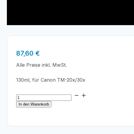
87,60
€
Alle Preise inkl. MwSt.
130ml, für Canon TM-20x/30x
Canon
PFI-
In den Warenkorb
120MBK
Matt
Schwarz
130ml
Menge