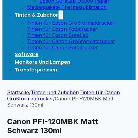
Epson SureLab D3000 Papier
Medienpakete Thermosublimation
Tinten & Zubehör
Tinten für Epson Großformatdrucker
Tinten für Epson Fotodrucker
Tinten für Epson SureLab
Tinten für Canon Großformatdrucker
Tinten für Canon Fotodrucker
Software
Monitore Und Lampen
Transferpressen
Startseite
/
Tinten und Zubehör
/
Tinten für Canon
Großformatdrucker
/
Canon PFI-120MBK Matt
Schwarz 130ml
Canon PFI-120MBK Matt
Schwarz 130ml