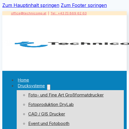
Zum Hauptinhalt springen
Zum Footer springen
office@technicomp.at
|
Tel.: +43 (1) 869 62 63
Home
Drucksysteme
Foto- und Fine Art Großformatdrucker
Fotoproduktion DryLab
CAD / GIS Drucker
Event und Fotobooth