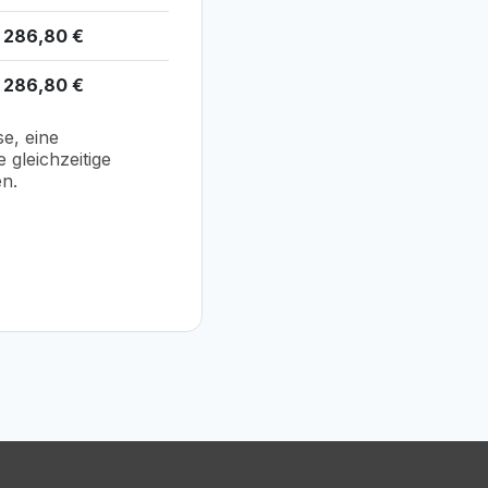
286,80
€
286,80
€
se, eine
 gleichzeitige
n.