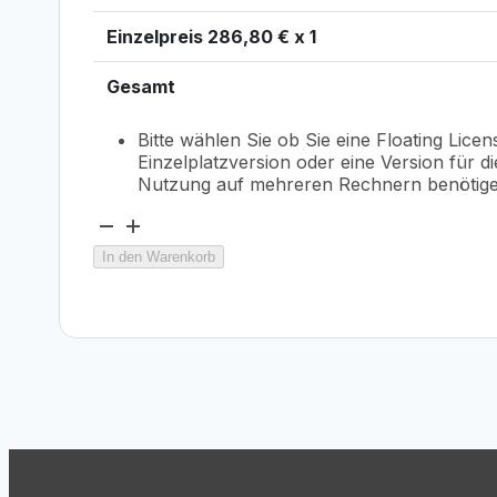
Einzelpreis
286,80
€ x 1
Gesamt
Bitte wählen Sie ob Sie eine Floating Licen
Einzelplatzversion oder eine Version für die
Nutzung auf mehreren Rechnern benötige
Mirage
2026
In den Warenkorb
-
17"
Zoll
Edition
für
Canon
Menge