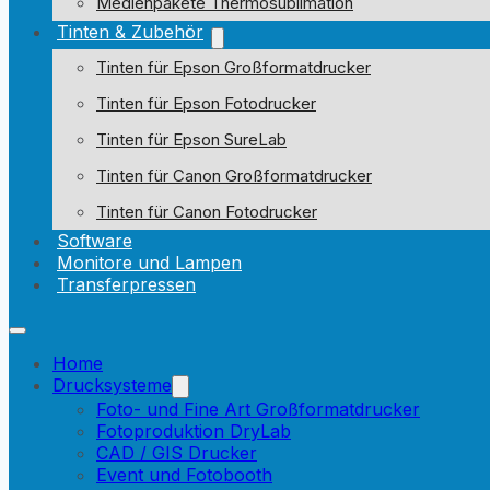
Medienpakete Thermosublimation
Tinten & Zubehör
Tinten für Epson Großformatdrucker
Tinten für Epson Fotodrucker
Tinten für Epson SureLab
Tinten für Canon Großformatdrucker
Tinten für Canon Fotodrucker
Software
Monitore und Lampen
Transferpressen
Home
Drucksysteme
Foto- und Fine Art Großformatdrucker
Fotoproduktion DryLab
CAD / GIS Drucker
Event und Fotobooth