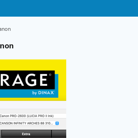
Canon
anon