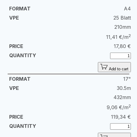
A4
25 Blatt
210mm
2
11,41 €/m
17,80
€
Add to cart
17"
30.5m
432mm
2
9,06 €/m
119,34
€