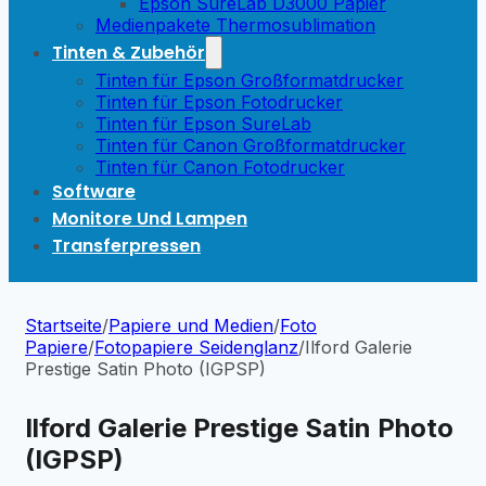
Epson SureLab D3000 Papier
Medienpakete Thermosublimation
Tinten & Zubehör
Tinten für Epson Großformatdrucker
Tinten für Epson Fotodrucker
Tinten für Epson SureLab
Tinten für Canon Großformatdrucker
Tinten für Canon Fotodrucker
Software
Monitore Und Lampen
Transferpressen
Startseite
/
Papiere und Medien
/
Foto
Papiere
/
Fotopapiere Seidenglanz
/
Ilford Galerie
Prestige Satin Photo (IGPSP)
Ilford Galerie Prestige Satin Photo
(IGPSP)