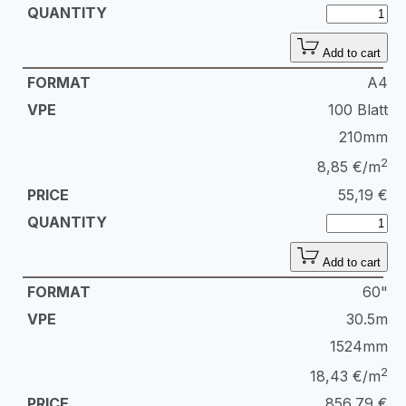
Add to cart
A4
100 Blatt
210mm
2
8,85 €/m
55,19
€
Add to cart
60"
30.5m
1524mm
2
18,43 €/m
856,79
€