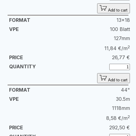
Add to cart
13x18
100 Blatt
127mm
2
11,84 €/m
26,77
€
Add to cart
44"
30.5m
1118mm
2
8,58 €/m
292,50
€