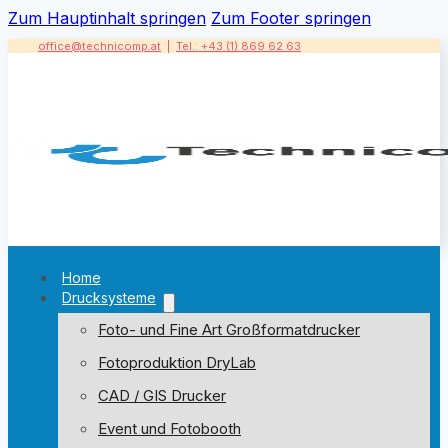
Zum Hauptinhalt springen
Zum Footer springen
office@technicomp.at
|
Tel.: +43 (1) 869 62 63
Home
Drucksysteme
Foto- und Fine Art Großformatdrucker
Fotoproduktion DryLab
CAD / GIS Drucker
Event und Fotobooth