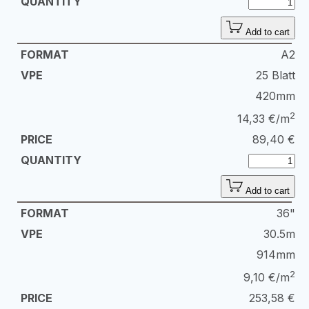
Add to cart
A2
25 Blatt
420mm
2
14,33 €/m
89,40
€
Add to cart
36"
30.5m
914mm
2
9,10 €/m
253,58
€