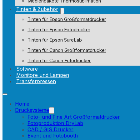
Medienpakete Thermosublimation
Tinten & Zubehör
Tinten für Epson Großformatdrucker
Tinten für Epson Fotodrucker
Tinten für Epson SureLab
Tinten für Canon Großformatdrucker
Tinten für Canon Fotodrucker
Software
Monitore und Lampen
Transferpressen
Home
Drucksysteme
Foto- und Fine Art Großformatdrucker
Fotoproduktion DryLab
CAD / GIS Drucker
Event und Fotobooth