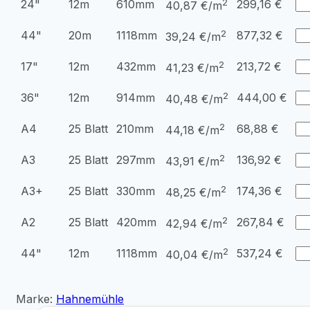
2
24"
12m
610mm
299,16
€
40,87 €/m
2
44"
20m
1118mm
877,32
€
39,24 €/m
2
17"
12m
432mm
213,72
€
41,23 €/m
2
36"
12m
914mm
444,00
€
40,48 €/m
2
A4
25 Blatt
210mm
68,88
€
44,18 €/m
2
A3
25 Blatt
297mm
136,92
€
43,91 €/m
2
A3+
25 Blatt
330mm
174,36
€
48,25 €/m
2
A2
25 Blatt
420mm
267,84
€
42,94 €/m
2
44"
12m
1118mm
537,24
€
40,04 €/m
Marke:
Hahnemühle