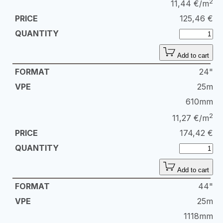
2
11,44 €/m
125,46
€
Add to cart
24"
25m
610mm
2
11,27 €/m
174,42
€
Add to cart
44"
25m
1118mm