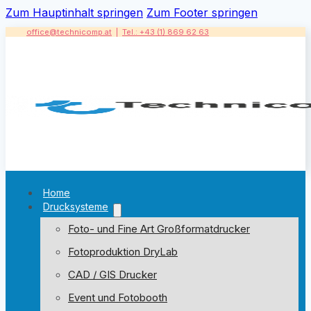
Zum Hauptinhalt springen
Zum Footer springen
office@technicomp.at
|
Tel.: +43 (1) 869 62 63
Home
Drucksysteme
Foto- und Fine Art Großformatdrucker
Fotoproduktion DryLab
CAD / GIS Drucker
Event und Fotobooth