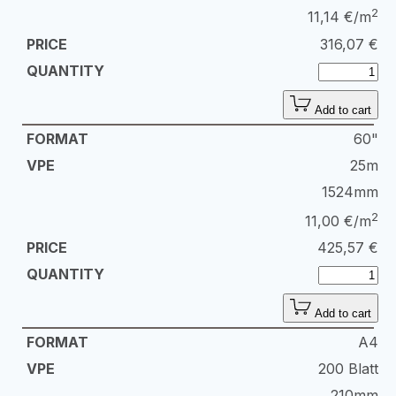
2
11,14 €/m
316,07
€
Add to cart
60"
25m
1524mm
2
11,00 €/m
425,57
€
Add to cart
A4
200 Blatt
210mm