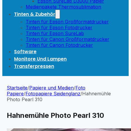
Epson SureLab D3000 Papier
Medienpakete Thermosublimation
Tinten & Zubehör
Tinten für Epson Großformatdrucker
Tinten für Epson Fotodrucker
Tinten für Epson SureLab
Tinten für Canon Großformatdrucker
Tinten für Canon Fotodrucker
Software
Monitore Und Lampen
Transferpressen
Startseite
/
Papiere und Medien
/
Foto
Papiere
/
Fotopapiere Seidenglanz
/
Hahnemühle
Photo Pearl 310
Hahnemühle Photo Pearl 310