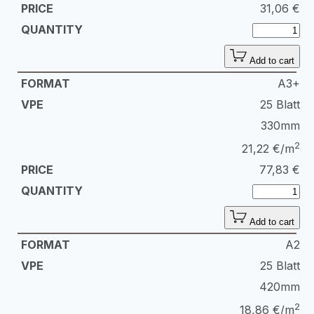
31,06
€
Add to cart
A3+
25 Blatt
330mm
2
21,22 €/m
77,83
€
Add to cart
A2
25 Blatt
420mm
2
18,86 €/m