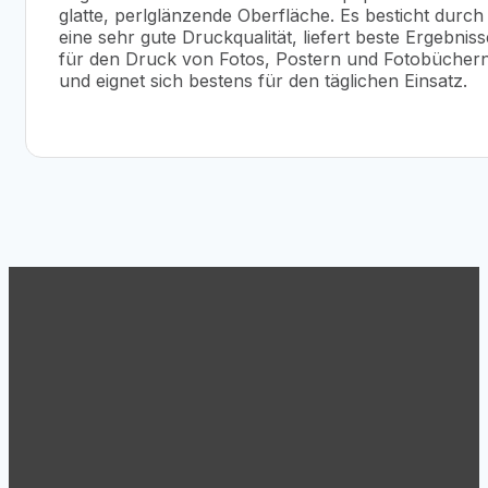
glatte, perlglänzende Oberfläche. Es besticht durch
eine sehr gute Druckqualität, liefert beste Ergebniss
für den Druck von Fotos, Postern und Fotobücher
und eignet sich bestens für den täglichen Einsatz.
Support
Tel.: +43 (1) 869 62 63
Mo.-Do. 8:30 – 17:00