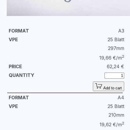
A3
25 Blatt
297mm
2
19,66 €/m
62,24
€
Add to cart
A4
25 Blatt
210mm
2
19,62 €/m