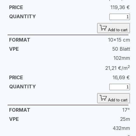
119,36
€
Add to cart
10x15 cm
50 Blatt
102mm
2
21,21 €/m
16,69
€
Add to cart
17"
25m
432mm