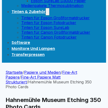
Epson SureLab D3000 Papier
Medienpakete Thermosublimation
Tinten & Zubehör
Tinten für Epson Großformatdrucker
Tinten für Epson Fotodrucker
Tinten für Epson SureLab
Tinten für Canon Großformatdrucker
Tinten für Canon Fotodrucker
Software
Monitore Und Lampen
Transferpressen
Startseite
/
Papiere und Medien
/
Fine-Art
Papiere
/
Fine-Art Papiere Matt
Strukturiert
/
Hahnemühle Museum Etching 350
Photo Cards
Hahnemühle Museum Etching 350
Photo Cards