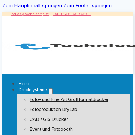
Zum Hauptinhalt springen
Zum Footer springen
office@technicomp.at
|
Tel.: +43 (1) 869 62 63
Home
Drucksysteme
Foto- und Fine Art Großformatdrucker
Fotoproduktion DryLab
CAD / GIS Drucker
Event und Fotobooth