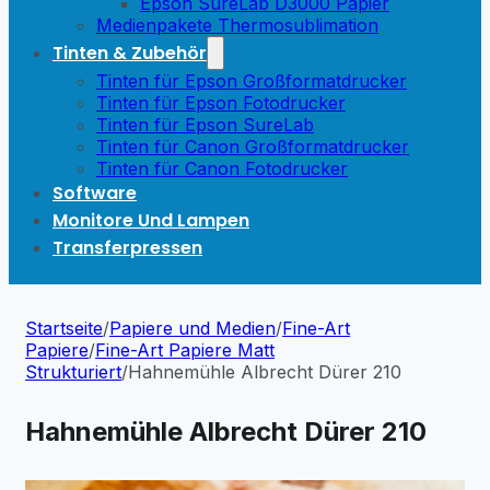
Epson SureLab D3000 Papier
Medienpakete Thermosublimation
Tinten & Zubehör
Tinten für Epson Großformatdrucker
Tinten für Epson Fotodrucker
Tinten für Epson SureLab
Tinten für Canon Großformatdrucker
Tinten für Canon Fotodrucker
Software
Monitore Und Lampen
Transferpressen
Startseite
/
Papiere und Medien
/
Fine-Art
Papiere
/
Fine-Art Papiere Matt
Strukturiert
/
Hahnemühle Albrecht Dürer 210
Hahnemühle Albrecht Dürer 210