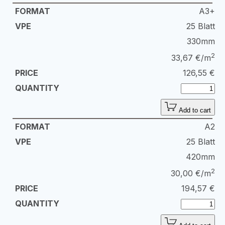
A3+
25 Blatt
330mm
2
33,67 €/m
126,55
€
Add to cart
A2
25 Blatt
420mm
2
30,00 €/m
194,57
€