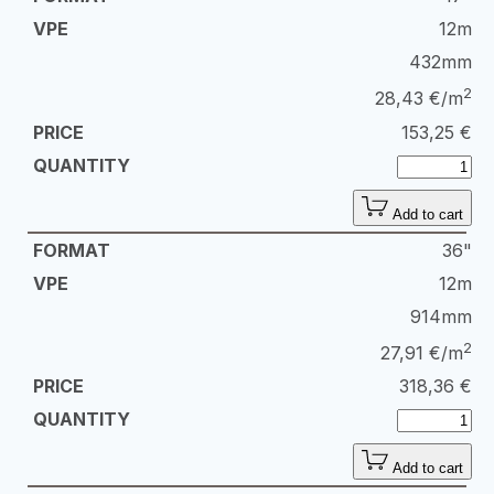
12m
432mm
2
28,43 €/m
153,25
€
Add to cart
36"
12m
914mm
2
27,91 €/m
318,36
€
Add to cart