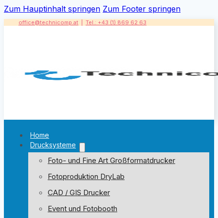
Zum Hauptinhalt springen
Zum Footer springen
office@technicomp.at
|
Tel.: +43 (1) 869 62 63
Home
Drucksysteme
Foto- und Fine Art Großformatdrucker
Fotoproduktion DryLab
CAD / GIS Drucker
Event und Fotobooth