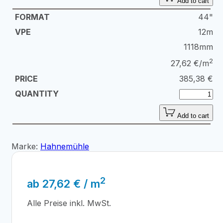
Add to cart
44"
12m
1118mm
2
27,62 €/m
385,38
€
Add to cart
Marke:
Hahnemühle
2
ab
27,62
€
/ m
Alle Preise inkl. MwSt.