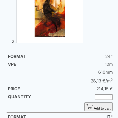
24"
12m
610mm
2
28,13 €/m
214,15
€
Add to cart
17"