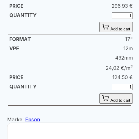
296,93
€
Add to cart
17"
12m
432mm
2
24,02 €/m
124,50
€
Add to cart
Marke:
Epson