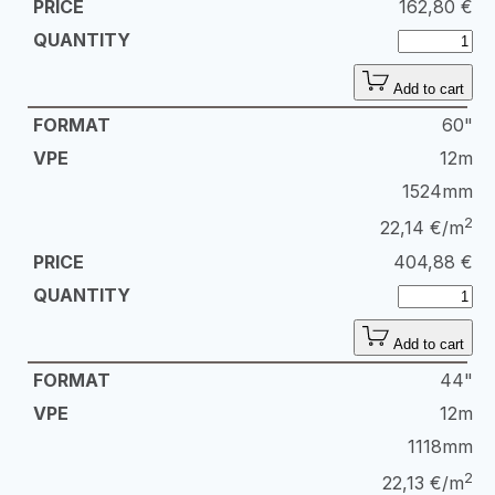
162,80
€
Add to cart
60"
12m
1524mm
2
22,14 €/m
404,88
€
Add to cart
44"
12m
1118mm
2
22,13 €/m