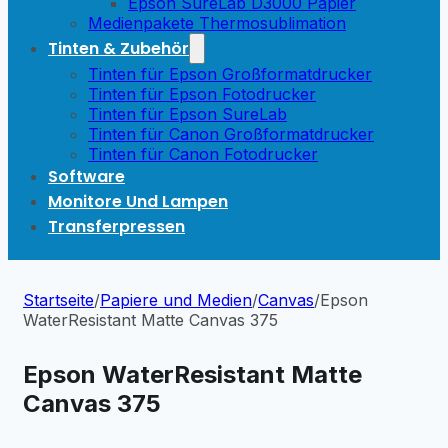
Epson SureLab D3000 Papier
Medienpakete Thermosublimation
Tinten & Zubehör
Tinten für Epson Großformatdrucker
Tinten für Epson Fotodrucker
Tinten für Epson SureLab
Tinten für Canon Großformatdrucker
Tinten für Canon Fotodrucker
Software
Monitore Und Lampen
Transferpressen
Startseite
/
Papiere und Medien
/
Canvas
/
Epson
WaterResistant Matte Canvas 375
Epson WaterResistant Matte
Canvas 375