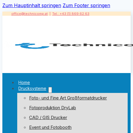
Zum Hauptinhalt springen
Zum Footer springen
office@technicomp.at
|
Tel.: +43 (1) 869 62 63
Home
Drucksysteme
Foto- und Fine Art Großformatdrucker
Fotoproduktion DryLab
CAD / GIS Drucker
Event und Fotobooth