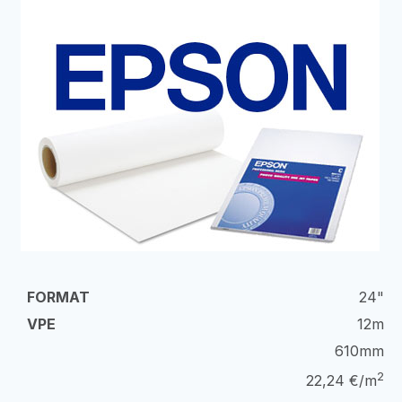
24"
12m
610mm
2
22,24 €/m