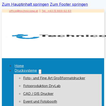
Zum Hauptinhalt springen
Zum Footer springen
office@technicomp.at
|
Tel.: +43 (1) 869 62 63
Home
Drucksysteme
Foto- und Fine Art Großformatdrucker
Fotoproduktion DryLab
CAD / GIS Drucker
Event und Fotobooth