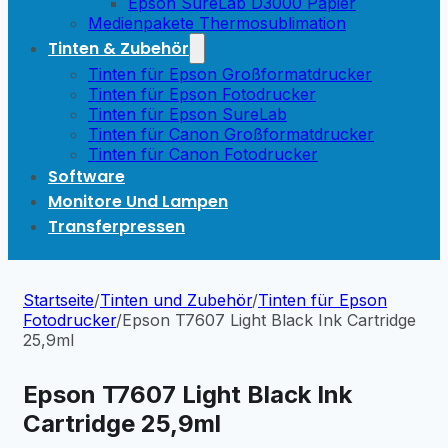
Epson SureLab D3000 Papier
Medienpakete Thermosublimation
Tinten & Zubehör
Tinten für Epson Großformatdrucker
Tinten für Epson Fotodrucker
Tinten für Epson SureLab
Tinten für Canon Großformatdrucker
Tinten für Canon Fotodrucker
Software
Monitore Und Lampen
Transferpressen
Startseite
/
Tinten und Zubehör
/
Tinten für Epson
Fotodrucker
/
Epson T7607 Light Black Ink Cartridge
25,9ml
Epson T7607 Light Black Ink
Cartridge 25,9ml