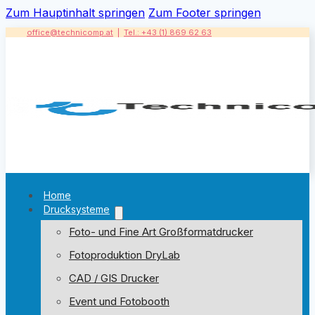
Zum Hauptinhalt springen
Zum Footer springen
office@technicomp.at
|
Tel.: +43 (1) 869 62 63
Home
Drucksysteme
Foto- und Fine Art Großformatdrucker
Fotoproduktion DryLab
CAD / GIS Drucker
Event und Fotobooth