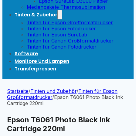
Epson SureLab D3000 Papier
Medienpakete Thermosublimation
Tinten & Zubehör
Tinten für Epson Großformatdrucker
Tinten für Epson Fotodrucker
Tinten für Epson SureLab
Tinten für Canon Großformatdrucker
Tinten für Canon Fotodrucker
Software
Monitore Und Lampen
Transferpressen
Startseite
/
Tinten und Zubehör
/
Tinten für Epson
Großformatdrucker
/
Epson T6061 Photo Black Ink
Cartridge 220ml
Epson T6061 Photo Black Ink
Cartridge 220ml