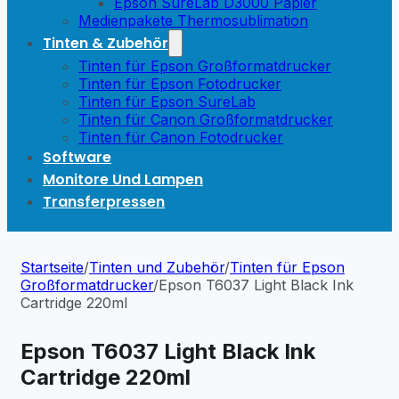
Epson SureLab D3000 Papier
Medienpakete Thermosublimation
Tinten & Zubehör
Tinten für Epson Großformatdrucker
Tinten für Epson Fotodrucker
Tinten für Epson SureLab
Tinten für Canon Großformatdrucker
Tinten für Canon Fotodrucker
Software
Monitore Und Lampen
Transferpressen
Startseite
/
Tinten und Zubehör
/
Tinten für Epson
Großformatdrucker
/
Epson T6037 Light Black Ink
Cartridge 220ml
Epson T6037 Light Black Ink
Cartridge 220ml