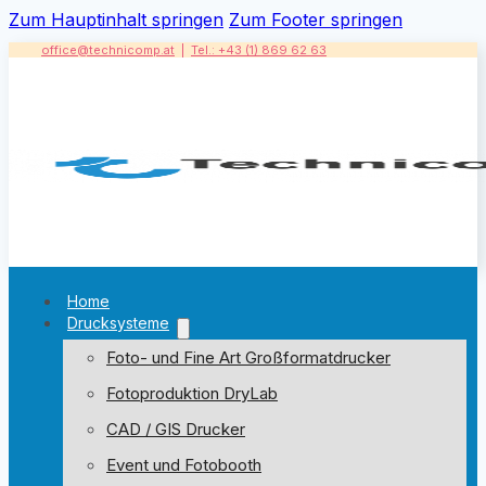
Zum Hauptinhalt springen
Zum Footer springen
office@technicomp.at
|
Tel.: +43 (1) 869 62 63
Home
Drucksysteme
Foto- und Fine Art Großformatdrucker
Fotoproduktion DryLab
CAD / GIS Drucker
Event und Fotobooth