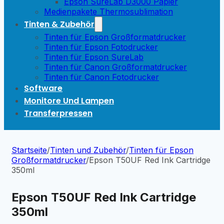
Epson SureLab D3000 Papier
Medienpakete Thermosublimation
Tinten & Zubehör
Tinten für Epson Großformatdrucker
Tinten für Epson Fotodrucker
Tinten für Epson SureLab
Tinten für Canon Großformatdrucker
Tinten für Canon Fotodrucker
Software
Monitore Und Lampen
Transferpressen
Startseite
/
Tinten und Zubehör
/
Tinten für Epson
Großformatdrucker
/
Epson T50UF Red Ink Cartridge
350ml
Epson T50UF Red Ink Cartridge
350ml