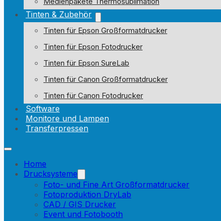
Medienpakete Thermosublimation
Tinten & Zubehör
Tinten für Epson Großformatdrucker
Tinten für Epson Fotodrucker
Tinten für Epson SureLab
Tinten für Canon Großformatdrucker
Tinten für Canon Fotodrucker
Software
Monitore und Lampen
Transferpressen
Home
Drucksysteme
Foto- und Fine Art Großformatdrucker
Fotoproduktion DryLab
CAD / GIS Drucker
Event und Fotobooth