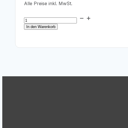
Alle Preise inkl. MwSt.
Epson
T47A8
In den Warenkorb
Matte
Black
Ink
Cartridge
50ml
Menge
Support
Tel.: +43 (1) 869 62 63