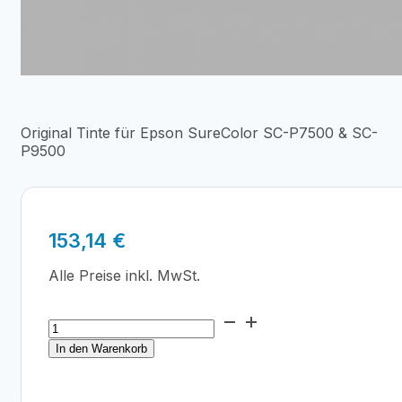
Original Tinte für Epson SureColor SC-P7500 & SC-
P9500
153,14
€
Alle Preise inkl. MwSt.
Epson
T44Q9
In den Warenkorb
PRO
12
Light