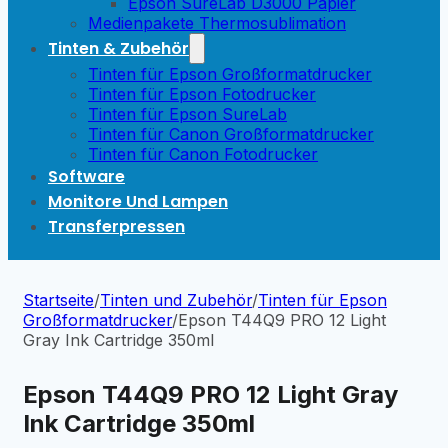
Epson SureLab D3000 Papier
Medienpakete Thermosublimation
Tinten & Zubehör
Tinten für Epson Großformatdrucker
Tinten für Epson Fotodrucker
Tinten für Epson SureLab
Tinten für Canon Großformatdrucker
Tinten für Canon Fotodrucker
Software
Monitore Und Lampen
Transferpressen
Startseite
/
Tinten und Zubehör
/
Tinten für Epson
Großformatdrucker
/
Epson T44Q9 PRO 12 Light
Gray Ink Cartridge 350ml
Epson T44Q9 PRO 12 Light Gray
Ink Cartridge 350ml