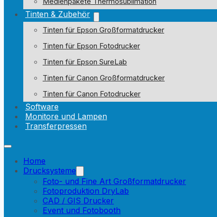
Medienpakete Thermosublimation
Tinten & Zubehör
Tinten für Epson Großformatdrucker
Tinten für Epson Fotodrucker
Tinten für Epson SureLab
Tinten für Canon Großformatdrucker
Tinten für Canon Fotodrucker
Software
Monitore und Lampen
Transferpressen
Home
Drucksysteme
Foto- und Fine Art Großformatdrucker
Fotoproduktion DryLab
CAD / GIS Drucker
Event und Fotobooth