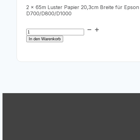
2 x 65m Luster Papier 20,3cm Breite für Epso
D700/D800/D1000
Epson
SureLab
In den Warenkorb
Pro-
S
Paper
Luster,
20,3
cm
Menge
Support