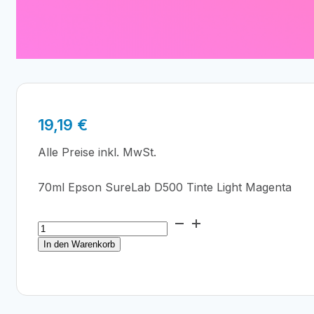
19,19
€
Alle Preise inkl. MwSt.
70ml Epson SureLab D500 Tinte Light Magenta
Epson
SureLab
In den Warenkorb
D500
Tinte
Light
Magenta
T54C6