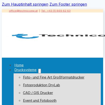
Zum Hauptinhalt springen
Zum Footer springen
office@technicomp.at
|
Tel.: +43 (1) 869 62 63
Home
Drucksysteme
Foto- und Fine Art Großformatdrucker
Fotoproduktion DryLab
CAD / GIS Drucker
Event und Fotobooth