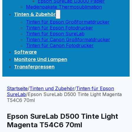
Epson SureLab D3000 Papier
Medienpakete Thermosublimation
Tinten & Zubehör
Tinten für Epson Großformatdrucker
Tinten für Epson Fotodrucker
Tinten für Epson SureLab
Tinten für Canon Großformatdrucker
Tinten für Canon Fotodrucker
Software
Monitore Und Lampen
Transferpressen
Startseite
/
Tinten und Zubehör
/
Tinten für Epson
SureLab
/
Epson SureLab D500 Tinte Light Magenta
T54C6 70ml
Epson SureLab D500 Tinte Light
Magenta T54C6 70ml