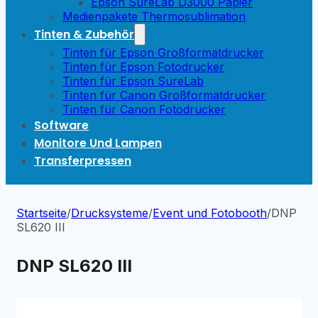
Epson SureLab D3000 Papier
Medienpakete Thermosublimation
Tinten & Zubehör
Tinten für Epson Großformatdrucker
Tinten für Epson Fotodrucker
Tinten für Epson SureLab
Tinten für Canon Großformatdrucker
Tinten für Canon Fotodrucker
Software
Monitore Und Lampen
Transferpressen
Startseite
/
Drucksysteme
/
Event und Fotobooth
/
DNP
SL620 III
DNP SL620 III