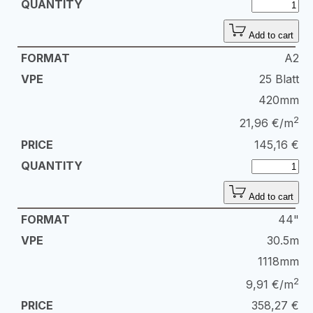
Add to cart
A2
25 Blatt
420mm
2
21,96 €/m
145,16
€
Add to cart
44"
30.5m
1118mm
2
9,91 €/m
358,27
€