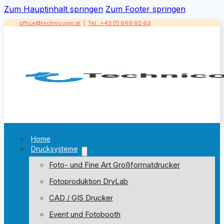
Zum Hauptinhalt springen
Zum Footer springen
office@technicomp.at
|
Tel.: +43 (1) 869 62 63
Home
Drucksysteme
Foto- und Fine Art Großformatdrucker
Fotoproduktion DryLab
CAD / GIS Drucker
Event und Fotobooth