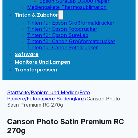
Epson SureLab D3000 Papier
Medienpakete Thermosublimation
Tinten & Zubehör
Tinten für Epson Großformatdrucker
Tinten für Epson Fotodrucker
Tinten für Epson SureLab
Tinten für Canon Großformatdrucker
Tinten für Canon Fotodrucker
Software
Monitore Und Lampen
Transferpressen
Startseite
/
Papiere und Medien
/
Foto
Papiere
/
Fotopapiere Seidenglanz
/
Canson Photo
Satin Premium RC 270g
Canson Photo Satin Premium RC
270g