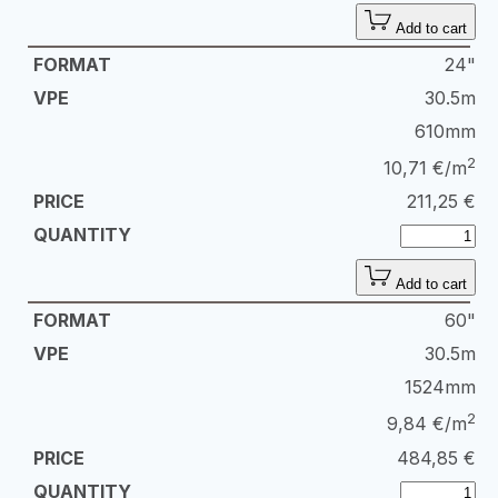
Add to cart
24"
30.5m
610mm
2
10,71 €/m
211,25
€
Add to cart
60"
30.5m
1524mm
2
9,84 €/m
484,85
€