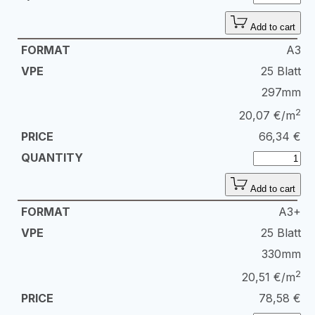
Add to cart
A3
25 Blatt
297mm
2
20,07 €/m
66,34
€
Add to cart
A3+
25 Blatt
330mm
2
20,51 €/m
78,58
€