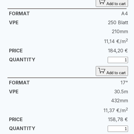
Add to cart
A4
250 Blatt
210mm
2
11,14 €/m
184,20
€
Add to cart
17"
30.5m
432mm
2
11,37 €/m
158,78
€