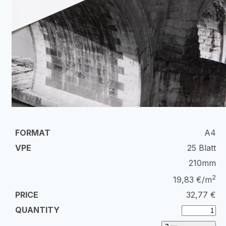
A4
25 Blatt
210mm
2
19,83 €/m
32,77
€