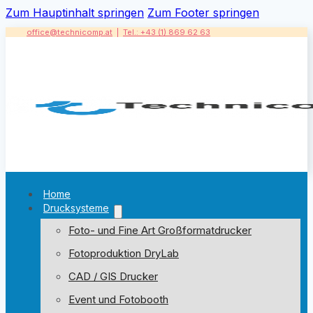
Zum Hauptinhalt springen
Zum Footer springen
office@technicomp.at
|
Tel.: +43 (1) 869 62 63
Home
Drucksysteme
Foto- und Fine Art Großformatdrucker
Fotoproduktion DryLab
CAD / GIS Drucker
Event und Fotobooth