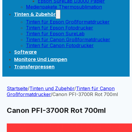
Epson SureLab D3000 Papier
Medienpakete Thermosublimation
Tinten & Zubehör
Tinten für Epson Großformatdrucker
Tinten für Epson Fotodrucker
Tinten für Epson SureLab
Tinten für Canon Großformatdrucker
Tinten für Canon Fotodrucker
Software
Monitore Und Lampen
Transferpressen
Startseite
/
Tinten und Zubehör
/
Tinten für Canon
Großformatdrucker
/
Canon PFI-3700R Rot 700ml
Canon PFI-3700R Rot 700ml