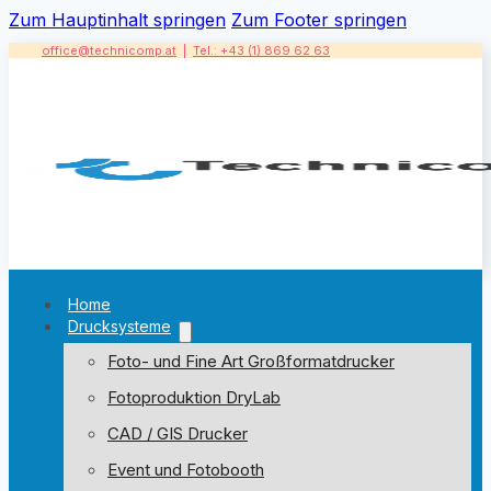
Zum Hauptinhalt springen
Zum Footer springen
office@technicomp.at
|
Tel.: +43 (1) 869 62 63
Home
Drucksysteme
Foto- und Fine Art Großformatdrucker
Fotoproduktion DryLab
CAD / GIS Drucker
Event und Fotobooth