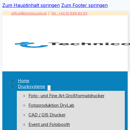
Zum Hauptinhalt springen
Zum Footer springen
office@technicomp.at
|
Tel.: +43 (1) 869 62 63
Home
Drucksysteme
Foto- und Fine Art Großformatdrucker
Fotoproduktion DryLab
CAD / GIS Drucker
Event und Fotobooth