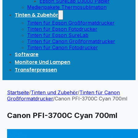
Epson SureLab D3000 Papier
Medienpakete Thermosublimation
Tinten & Zubehör
Tinten für Epson Großformatdrucker
Tinten für Epson Fotodrucker
Tinten für Epson SureLab
Tinten für Canon Großformatdrucker
Tinten für Canon Fotodrucker
Software
Monitore Und Lampen
Transferpressen
Startseite
/
Tinten und Zubehör
/
Tinten für Canon
Großformatdrucker
/
Canon PFI-3700C Cyan 700ml
Canon PFI-3700C Cyan 700ml