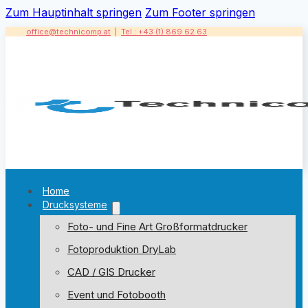
Zum Hauptinhalt springen
Zum Footer springen
office@technicomp.at
|
Tel.: +43 (1) 869 62 63
Home
Drucksysteme
Foto- und Fine Art Großformatdrucker
Fotoproduktion DryLab
CAD / GIS Drucker
Event und Fotobooth