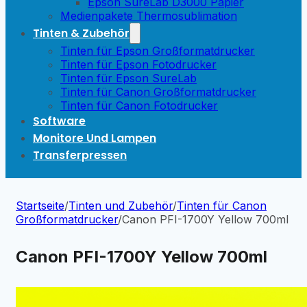
Epson SureLab D3000 Papier
Medienpakete Thermosublimation
Tinten & Zubehör
Tinten für Epson Großformatdrucker
Tinten für Epson Fotodrucker
Tinten für Epson SureLab
Tinten für Canon Großformatdrucker
Tinten für Canon Fotodrucker
Software
Monitore Und Lampen
Transferpressen
Startseite
/
Tinten und Zubehör
/
Tinten für Canon
Großformatdrucker
/
Canon PFI-1700Y Yellow 700ml
Canon PFI-1700Y Yellow 700ml