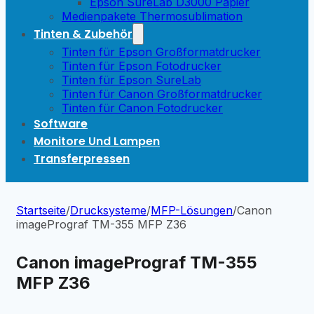
Epson SureLab D3000 Papier
Medienpakete Thermosublimation
Tinten & Zubehör
Tinten für Epson Großformatdrucker
Tinten für Epson Fotodrucker
Tinten für Epson SureLab
Tinten für Canon Großformatdrucker
Tinten für Canon Fotodrucker
Software
Monitore Und Lampen
Transferpressen
Startseite
/
Drucksysteme
/
MFP-Lösungen
/
Canon
imagePrograf TM-355 MFP Z36
Canon imagePrograf TM-355
MFP Z36