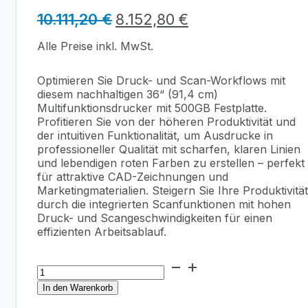
Ursprünglicher
Aktueller
10.111,20
€
8.152,80
€
Preis
Preis
Alle Preise inkl. MwSt.
war:
ist:
10.111,20 €
8.152,80 €.
Optimieren Sie Druck- und Scan-Workflows mit
diesem nachhaltigen 36“ (91,4 cm)
Multifunktionsdrucker mit 500GB Festplatte.
Profitieren Sie von der höheren Produktivität und
der intuitiven Funktionalität, um Ausdrucke in
professioneller Qualität mit scharfen, klaren Linien
und lebendigen roten Farben zu erstellen – perfekt
für attraktive CAD-Zeichnungen und
Marketingmaterialien. Steigern Sie Ihre Produktivität
durch die integrierten Scanfunktionen mit hohen
Druck- und Scangeschwindigkeiten für einen
effizienten Arbeitsablauf.
Canon
imagePrograf
In den Warenkorb
TM-
355