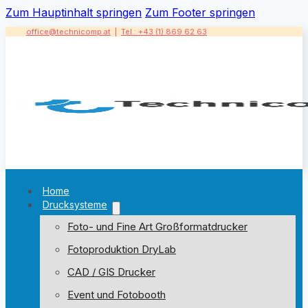
Zum Hauptinhalt springen
Zum Footer springen
office@technicomp.at
|
Tel.: +43 (1) 869 62 63
Home
Drucksysteme
Foto- und Fine Art Großformatdrucker
Fotoproduktion DryLab
CAD / GIS Drucker
Event und Fotobooth