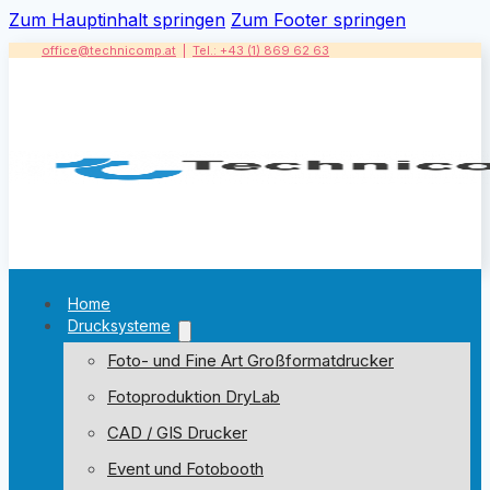
Zum Hauptinhalt springen
Zum Footer springen
office@technicomp.at
|
Tel.: +43 (1) 869 62 63
Home
Drucksysteme
Foto- und Fine Art Großformatdrucker
Fotoproduktion DryLab
CAD / GIS Drucker
Event und Fotobooth