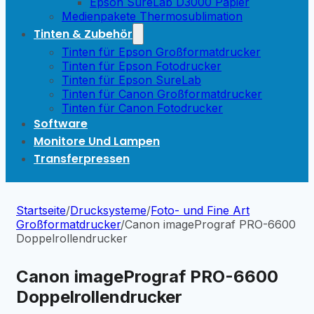
Epson SureLab D3000 Papier
Medienpakete Thermosublimation
Tinten & Zubehör
Tinten für Epson Großformatdrucker
Tinten für Epson Fotodrucker
Tinten für Epson SureLab
Tinten für Canon Großformatdrucker
Tinten für Canon Fotodrucker
Software
Monitore Und Lampen
Transferpressen
Startseite
/
Drucksysteme
/
Foto- und Fine Art
Großformatdrucker
/
Canon imagePrograf PRO-6600
Doppelrollendrucker
Canon imagePrograf PRO-6600
Doppelrollendrucker