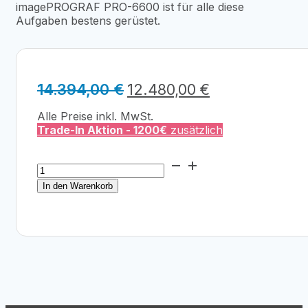
imagePROGRAF PRO-6600 ist für alle diese
Aufgaben bestens gerüstet.
Ursprünglicher
Aktueller
14.394,00
€
12.480,00
€
Preis
Preis
Alle Preise inkl. MwSt.
war:
ist:
Trade-In Aktion - 1200€
zusätzlich
14.394,00 €
12.480,00 €.
Canon
imagePrograf
In den Warenkorb
PRO-
6600
Doppelrollendrucker
Menge