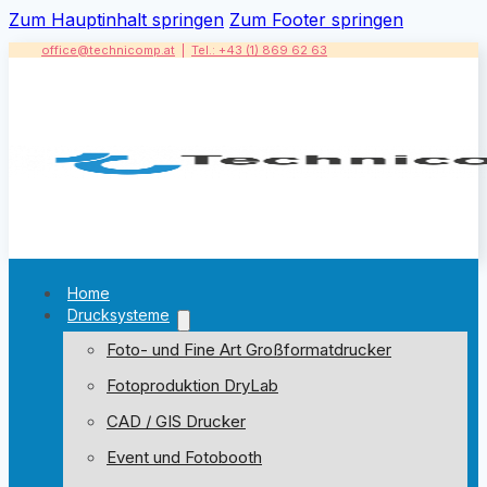
Zum Hauptinhalt springen
Zum Footer springen
office@technicomp.at
|
Tel.: +43 (1) 869 62 63
Home
Drucksysteme
Foto- und Fine Art Großformatdrucker
Fotoproduktion DryLab
CAD / GIS Drucker
Event und Fotobooth