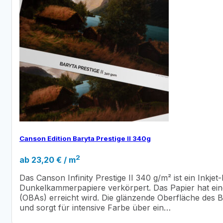
Canson Edition Baryta Prestige II 340g
2
ab
23,20
€
/ m
Das Canson Infinity Prestige II 340 g/m² ist ein Inkje
Dunkelkammerpapiere verkörpert. Das Papier hat eine
(OBAs) erreicht wird. Die glänzende Oberfläche des Ba
und sorgt für intensive Farbe über ein…