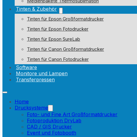
Medienpakete Thermosublimation
Tinten & Zubehör
Tinten für Epson Großformatdrucker
Tinten für Epson Fotodrucker
Tinten für Epson SureLab
Tinten für Canon Großformatdrucker
Tinten für Canon Fotodrucker
Software
Monitore und Lampen
Transferpressen
Home
Drucksysteme
Foto- und Fine Art Großformatdrucker
Fotoproduktion DryLab
CAD / GIS Drucker
Event und Fotobooth