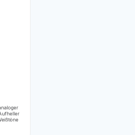
 analoger
Aufheller
Weißtöne