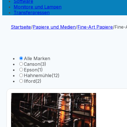
Software
Monitore und Lampen
Transferpressen
Startseite
/
Papiere und Medien
/
Fine-Art Papiere
/
Fine-
Alle Marken
Canson
(3)
Epson
(1)
Hahnemühle
(12)
Ilford
(2)