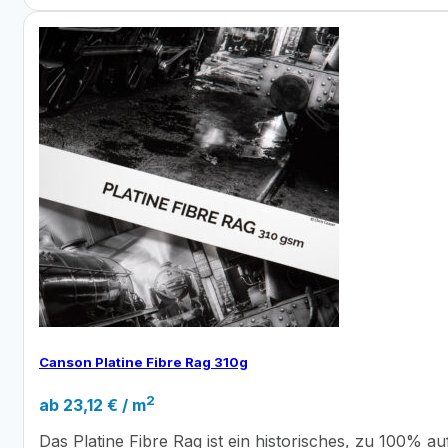
Canson Platine Fibre Rag 310g
2
ab
23,12
€
/ m
Das Platine Fibre Rag ist ein historisches, zu 100% a