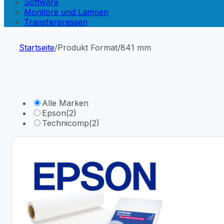
Software
Monitore und Lampen
Transferpressen
Startseite
/
Produkt Format
/
841 mm
Alle Marken
Epson
(2)
Technicomp
(2)