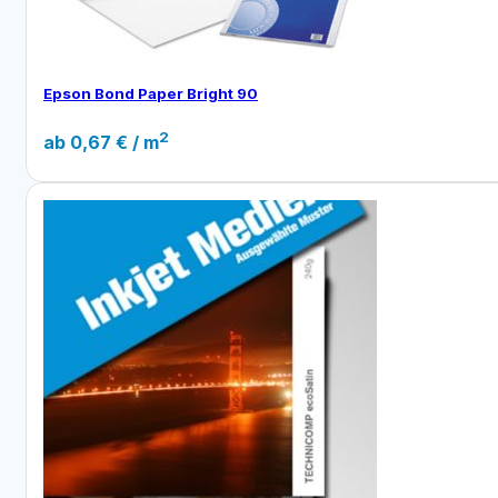
Epson Bond Paper Bright 90
2
ab
0,67
€
/ m