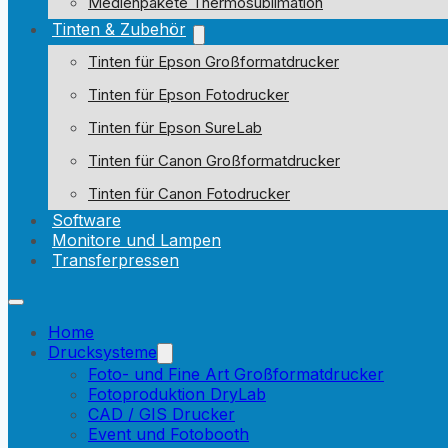
Medienpakete Thermosublimation
Tinten & Zubehör
Tinten für Epson Großformatdrucker
Tinten für Epson Fotodrucker
Tinten für Epson SureLab
Tinten für Canon Großformatdrucker
Tinten für Canon Fotodrucker
Software
Monitore und Lampen
Transferpressen
Home
Drucksysteme
Foto- und Fine Art Großformatdrucker
Fotoproduktion DryLab
CAD / GIS Drucker
Event und Fotobooth