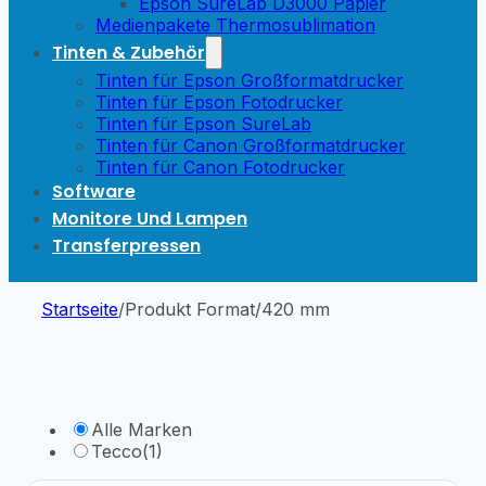
Epson SureLab D3000 Papier
Medienpakete Thermosublimation
Tinten & Zubehör
Tinten für Epson Großformatdrucker
Tinten für Epson Fotodrucker
Tinten für Epson SureLab
Tinten für Canon Großformatdrucker
Tinten für Canon Fotodrucker
Software
Monitore Und Lampen
Transferpressen
Startseite
/
Produkt Format
/
420 mm
Alle Marken
Tecco
(1)