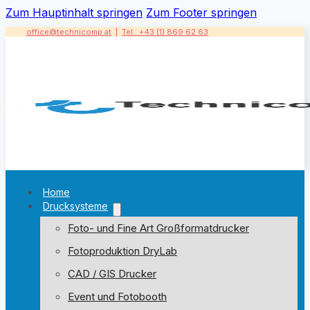
Zum Hauptinhalt springen
Zum Footer springen
office@technicomp.at
|
Tel.: +43 (1) 869 62 63
Home
Drucksysteme
Foto- und Fine Art Großformatdrucker
Fotoproduktion DryLab
CAD / GIS Drucker
Event und Fotobooth