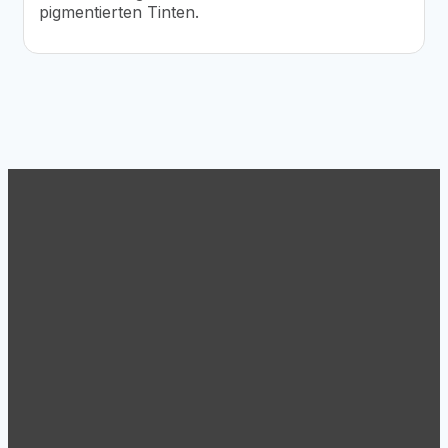
pigmentierten Tinten.
Support
Tel.: +43 (1) 869 62 63
Mo.-Do. 8:30 – 17:00
Fr.: 8:30 – 15:00
Um Ihnen per Fernwartung helfen zu können finden Sie
hier unsere Software für Remoteverbindungen.