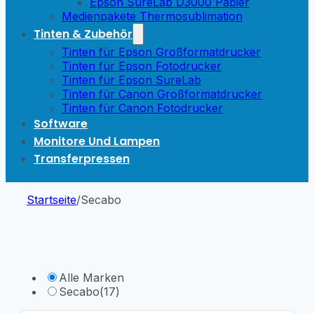
Epson SureLab D3000 Papier
Medienpakete Thermosublimation
Tinten & Zubehör
Tinten für Epson Großformatdrucker
Tinten für Epson Fotodrucker
Tinten für Epson SureLab
Tinten für Canon Großformatdrucker
Tinten für Canon Fotodrucker
Software
Monitore Und Lampen
Transferpressen
Startseite
/
Secabo
Alle Marken
Secabo
(17)