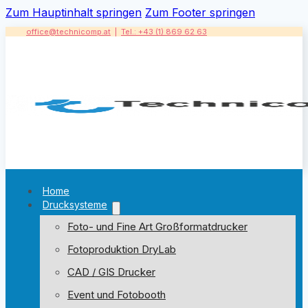
Zum Hauptinhalt springen
Zum Footer springen
office@technicomp.at
|
Tel.: +43 (1) 869 62 63
Home
Drucksysteme
Foto- und Fine Art Großformatdrucker
Fotoproduktion DryLab
CAD / GIS Drucker
Event und Fotobooth